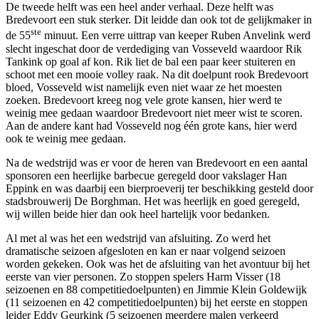
De tweede helft was een heel ander verhaal. Deze helft was
Bredevoort een stuk sterker. Dit leidde dan ook tot de gelijkmaker in
ste
de 55
minuut. Een verre uittrap van keeper Ruben Anvelink werd
slecht ingeschat door de verdediging van Vosseveld waardoor Rik
Tankink op goal af kon. Rik liet de bal een paar keer stuiteren en
schoot met een mooie volley raak. Na dit doelpunt rook Bredevoort
bloed, Vosseveld wist namelijk even niet waar ze het moesten
zoeken. Bredevoort kreeg nog vele grote kansen, hier werd te
weinig mee gedaan waardoor Bredevoort niet meer wist te scoren.
Aan de andere kant had Vosseveld nog één grote kans, hier werd
ook te weinig mee gedaan.
Na de wedstrijd was er voor de heren van Bredevoort en een aantal
sponsoren een heerlijke barbecue geregeld door vakslager Han
Eppink en was daarbij een bierproeverij ter beschikking gesteld door
stadsbrouwerij De Borghman. Het was heerlijk en goed geregeld,
wij willen beide hier dan ook heel hartelijk voor bedanken.
Al met al was het een wedstrijd van afsluiting. Zo werd het
dramatische seizoen afgesloten en kan er naar volgend seizoen
worden gekeken. Ook was het de afsluiting van het avontuur bij het
eerste van vier personen. Zo stoppen spelers Harm Visser (18
seizoenen en 88 competitiedoelpunten) en Jimmie Klein Goldewijk
(11 seizoenen en 42 competitiedoelpunten) bij het eerste en stoppen
leider Eddy Geurkink (5 seizoenen meerdere malen verkeerd