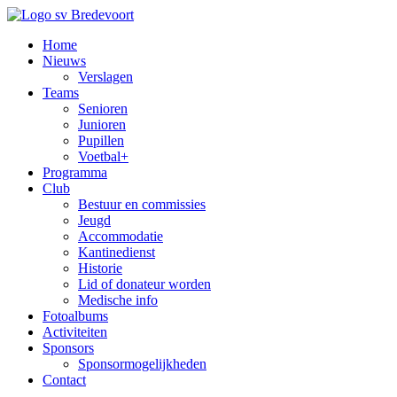
Home
Nieuws
Verslagen
Teams
Senioren
Junioren
Pupillen
Voetbal+
Programma
Club
Bestuur en commissies
Jeugd
Accommodatie
Kantinedienst
Historie
Lid of donateur worden
Medische info
Fotoalbums
Activiteiten
Sponsors
Sponsormogelijkheden
Contact