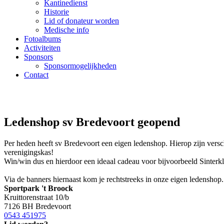
Kantinedienst
Historie
Lid of donateur worden
Medische info
Fotoalbums
Activiteiten
Sponsors
Sponsormogelijkheden
Contact
Ledenshop sv Bredevoort geopend
Per heden heeft sv Bredevoort een eigen ledenshop. Hierop zijn versch
verenigingskas!
Win/win dus en hierdoor een ideaal cadeau voor bijvoorbeeld Sinterkla
Via de banners hiernaast kom je rechtstreeks in onze eigen ledenshop.
Sportpark 't Broock
Kruittorenstraat 10/b
7126 BH Bredevoort
0543 451975