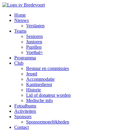
Home
Nieuws
Verslagen
Teams
Senioren
Junioren
Pupillen
Voetbal+
Programma
Club
Bestuur en commissies
Jeugd
Accommodatie
Kantinedienst
Historie
Lid of donateur worden
Medische info
Fotoalbums
Activiteiten
Sponsors
Sponsormogelijkheden
Contact